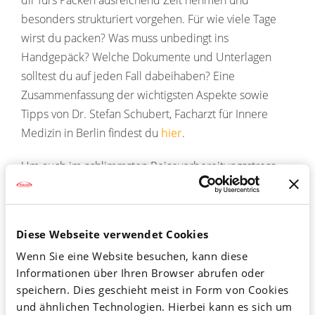
dir fürs Packen ausreichend Zeit nehmen und
besonders strukturiert vorgehen. Für wie viele Tage
wirst du packen? Was muss unbedingt ins
Handgepäck? Welche Dokumente und Unterlagen
solltest du auf jeden Fall dabeihaben? Eine
Zusammenfassung der wichtigsten Aspekte sowie
Tipps von Dr. Stefan Schubert, Facharzt für Innere
Medizin in Berlin findest du
hier
.
Um auch im schlimmsten Reisevorbereitungsstress
immer den Überblick zu behalten, kann eine Liste mit
den wichtigsten Punkten für die Zeit vor, während und
nach dem Urlaub hilfreich sein. So eine Checkliste
Diese Webseite verwendet Cookies
haben wir für dich zusammengestellt. Lies dir in Ruhe
Wenn Sie eine Website besuchen, kann diese
durch, was du alles beachten solltest, ergänze
Informationen über Ihren Browser abrufen oder
gegebenenfalls individuelle Punkte und hake ab, was
speichern. Dies geschieht meist in Form von Cookies
du schon erledigt hast. So kannst du gut vorbereitet
und ähnlichen Technologien. Hierbei kann es sich um