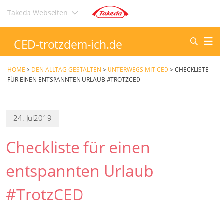
Direkt
Takeda Webseiten
zum
Inhalt
CED-trotzdem-ich.de
HOME
>
DEN ALLTAG GESTALTEN
>
UNTERWEGS MIT CED
>
CHECKLISTE
FÜR EINEN ENTSPANNTEN URLAUB #TROTZCED
24. Jul
2019
Checkliste für einen
entspannten Urlaub
#TrotzCED