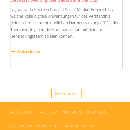
Gewusst wie: Digitale Selbsthilfe bei CED
Na, warst du heute schon auf Social-Media? Erfahre hier,
welche Rolle digitale Anwendungen für das Verständnis
deiner chronisch-entzündlichen Darmerkrankung (CED), den
Therapieerfolg und die Kommunikation mit deinem
Behandlungsteam spielen können.
Weiterlesen
Mehr laden
DATENSCHUTZ
IMPRESSUM
NUTZUNGSBEDINGUNGEN
PLACEHOLDER
FOTO CREDITS
CHAT NETIQUETTE