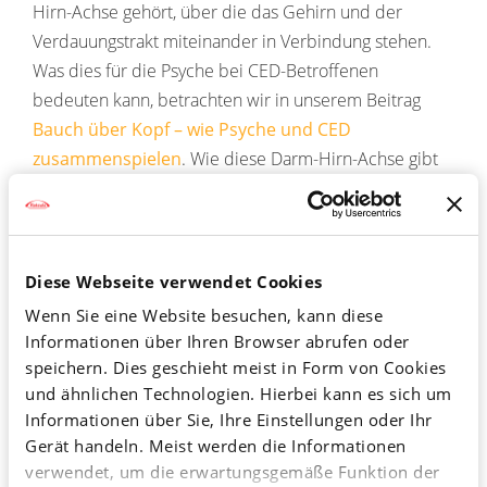
Hirn-Achse gehört, über die das Gehirn und der
Verdauungstrakt miteinander in Verbindung stehen.
Was dies für die Psyche bei CED-Betroffenen
bedeuten kann, betrachten wir in unserem Beitrag
Bauch über Kopf – wie Psyche und CED
zusammenspielen
. Wie diese Darm-Hirn-Achse gibt
es Hinweise darauf, dass auch eine Art Mund-Darm-
Achse existiert, über die sich Darm und Mundraum
gegenseitig beeinflussen und in einer bidirektionalen
5,6,7
Wechselwirkung miteinander stehen.
Dies wird am
Diese Webseite verwendet Cookies
Beispiel der Parodontitis deutlich: Patient*innen mit
Wenn Sie eine Website besuchen, kann diese
Parodontitis haben ein erhöhtes CED-Risiko und
Informationen über Ihren Browser abrufen oder
andersherum leiden CED-Betroffene mit einer
speichern. Dies geschieht meist in Form von Cookies
größeren Wahrscheinlichkeit unter der
und ähnlichen Technologien. Hierbei kann es sich um
Informationen über Sie, Ihre Einstellungen oder Ihr
Zahnerkrankung. Dabei tritt eine Parodontitis bei CED-
Gerät handeln. Meist werden die Informationen
Betroffenen nicht nur öfter auf, auch die Schwere und
verwendet, um die erwartungsgemäße Funktion der
5
das Ausmaß der Erkrankung ist bei ihnen größer.