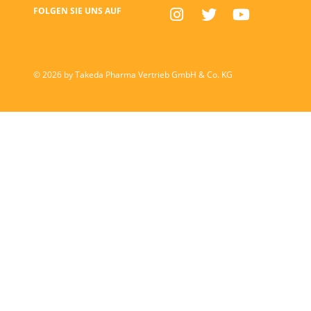
FOLGEN SIE UNS AUF
FACEBOOK
INSTAGRAM
TWITTER
YOUTUBE
© 2026 by Takeda Pharma Vertrieb GmbH & Co. KG