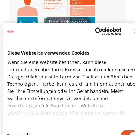
Tap or pinch to expand
Diese Webseite verwendet Cookies
Wenn Sie eine Website besuchen, kann diese
Informationen über Ihren Browser abrufen oder speicher
Dies geschieht meist in Form von Cookies und ähnlichen
Technologien. Hierbei kann es sich um Informationen übe
Ab dem Pflegegrad 1 erhalten alle pflegebedürftigen
Sie, Ihre Einstellungen oder Ihr Gerät handeln. Meist
Menschen zudem einen Entlastungsbetrag von
werden die Informationen verwendet, um die
erwartungsgemäße Funktion der Website zu
monatlich 125 Euro, mit dem Kosten im Rahmen der
gewährleisten. Durch diese Informationen werden Sie
benötigten Pflege beglichen werden können.
normalerweise nicht direkt identifiziert. Dadurch kann
Zusätzlich können Betroffene auch bestimmte
Ihnen aber ein personalisierteres Web-Erlebnis geboten
Einwilligungsauswahl
Leistungen und Angebote zur Unterstützung im Alltag,
werden. Da wir Ihr Recht auf Datenschutz respektieren,